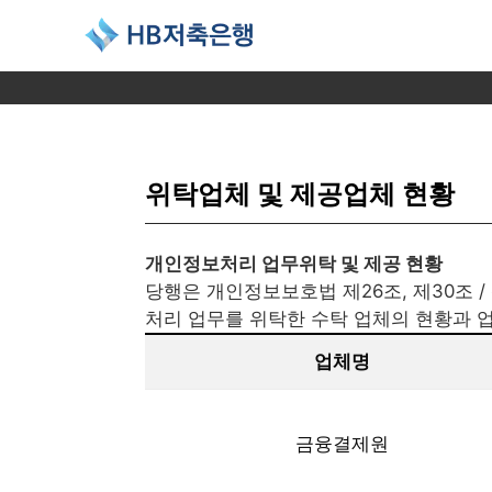
HB저축은행
소비자보호
입출금 상품
담보대출 상품
예적금 담보대출
목돈마련 상품
금융소비자 공시
대출지원
목돈운용 상품
이용
이
소비자보호 체계
보통예금
담보대출
예적금 담보대출
정기적금
금융소비자 공시
본인인증 (신용조회동의)
정기예금
비
위탁업체 및 제공업체 현황
조정 지원제도 안내
비대면 보통예금
HB뉴비즈론
비대면 정기적금
전기통신금융사기 공시
온라인서류제출
회전정기예금
예
채무자보호 안내
기업자유예금
HB뉴커머셜론
금리인하요구권 신청
6개월 회전정기예금
대
추심 직원조회
HB오토론
대출 청약철회 신청
비대면 정기예금
대
개인정보처리 업무위탁 및 제공 현황
면 금융사고 책임분담기준 안내
비대면 회전정기예금
타
당행은 개인정보보호법 제26조, 제30조 /
비대면 6개월 회전정
상
처리 업무를 위탁한 수탁 업체의 현황과 
업체명
금융결제원