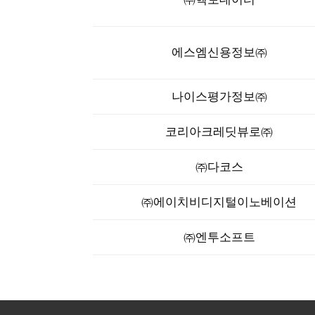
에스엠신용정보㈜
나이스평가정보㈜
코리아크레딧뷰로㈜
㈜다코스
㈜에이치비디지털이노베이션
㈜엔투소프트