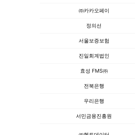
㈜카카오페이
정의선
서울보증보험
진일회계법인
효성 FMS㈜
전북은행
우리은행
서민금융진흥원
㈜헥토데이터