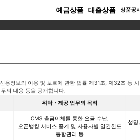
예금상품
대출상품
상품공
메뉴얼
용안내
금융소비자 가이드
절세혜택
예금상품
대출상품
금융소비자의 권리
수수료 안내
고객지원
개인정보보
소식/자료
대면서비스 이용안내
금융생활 가이드
비과세종합저축
위법계약해지권 안내
상담전화 안내
고객권리안
공지사항
금이자 계산기
금융사기 유의사항 안내
자료열람요구권 안내
개인정보처
자주하는 
출 가이드
피싱/파밍 주의 안내
청약철회권 안내
위탁업체 및
약관/서식
출이자 계산기
금융사기예방법
민원사무편람
신용정보 
행자동이체 출금 우선순위 안내
본인정보이
 신용정보의 이용 및 보호에 관한 법률 제31조, 제32조 동
기예금
속 금융재산 인출 안내
영상정보 처
업무의 내용 등을 공개합니다.
운영관리방
위탁・제공 업무의 목적
CMS 출금이체를 통한 요금 수납,
성명
오픈뱅킹 서비스 중계 및 사용자별 일간한도
통합관리 등