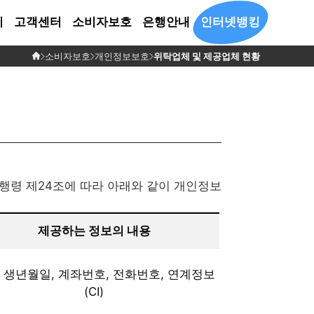
시
고객센터
소비자보호
은행안내
인터넷뱅킹
소비자보호
개인정보보호
위탁업체 및 제공업체 현황
호
은행소개
민원신청
경영공시
예금자보호안내
영업점안내
비대면 회전정기예금
내문
CEO 인사말
전자민원 신청
요약 공시
예금자보호법 안내
영업점 안내
매회전주기(12개월)마다
리방침
질문
연혁
고객의 소리
수시 공시
보호금융상품등록부
 제공업체 현황
자료
조직도
결산 공시
자동회전하는 변동금리형
활용체제
정기예금
용제공조회
 시행령 제24조에 따라 아래와 같이 개인정보
자세히 보기
리기기

침
제공하는 정보의 내용
, 생년월일, 계좌번호, 전화번호, 연계정보
(CI)