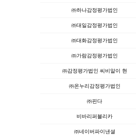
㈜하나감정평가법인
㈜대일감정평가법인
㈜대화감정평가법인
㈜가람감정평가법인
㈜감정평가법인 씨비알이 현
㈜온누리감정평가법인
㈜핀다
비바리퍼블리카
㈜네이버파이낸셜