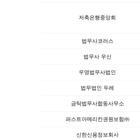
저축은행중앙회
법무사코러스
법무사 우신
우영법무사법인
법무법인 두레
금탁법무사합동사무소
퍼스트아메리칸권원보험㈜
신한신용정보회사