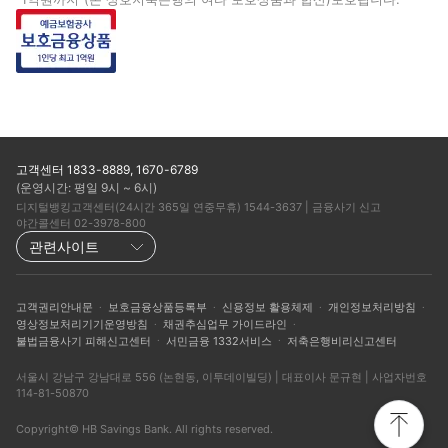
고객센터 1833-8889, 1670-6789
(운영시간: 평일 9시 ~ 6시)
디지털뱅킹고객센터(24시간 365일 연중무휴) 1544-3637 | 금융사기 신고
야간콜센터 02-3978-800
관련사이트
·
·
·
·
고객권리안내문
보호금융상품등록부
신용정보 활용체제
개인정보처리방침
·
·
영상정보처리기기운영방침
채권추심업무 가이드라인
·
·
불법금융사기 피해신고센터
서민금융 1332서비스
저축은행비리신고센터
서울시 강남구 강남대로 556 (논현동, 이투데이빌딩) | 대표이사 문규현 | 사업자번호
114-81-50870
Copyright© HB Savings Bank. All rights reserved.