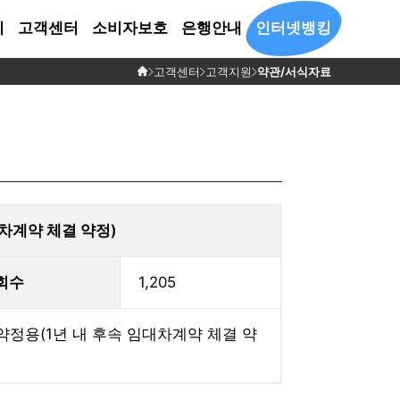
시
고객센터
소비자보호
은행안내
인터넷뱅킹
고객센터
고객지원
약관/서식자료
호
은행소개
민원신청
경영공시
예금자보호안내
영업점안내
비대면 회전정기예금
내문
CEO 인사말
전자민원 신청
요약 공시
예금자보호법 안내
영업점 안내
매회전주기(12개월)마다
리방침
질문
연혁
고객의 소리
수시 공시
보호금융상품등록부
 제공업체 현황
자료
조직도
결산 공시
자동회전하는 변동금리형
활용체제
정기예금
용제공조회
차계약 체결 약정)
자세히 보기
리기기

침
회수
1,205
정용(1년 내 후속 임대차계약 체결 약