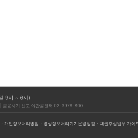
 9시 ~ 6시)
| 금융사기 신고 야간콜센터 02-3978-800
개인정보처리방침
영상정보처리기기운영방침
채권추심업무 가이
·
·
·