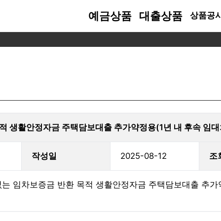
예금상품
대출상품
상품공
메뉴얼
용안내
금융소비자 가이드
절세혜택
예금상품
대출상품
금융소비자의 권리
수수료 안내
고객지원
개인정보보
소식/자료
대면서비스 이용안내
금융생활 가이드
비과세종합저축
위법계약해지권 안내
상담전화 안내
고객권리안
공지사항
금이자 계산기
금융사기 유의사항 안내
자료열람요구권 안내
개인정보처
자주하는 
출 가이드
피싱/파밍 주의 안내
청약철회권 안내
위탁업체 및
약관/서식
출이자 계산기
금융사기예방법
민원사무편람
신용정보 
행자동이체 출금 우선순위 안내
본인정보이
적 생활안정자금 주택담보대출 추가약정용(1년 내 후속 임대
기예금
속 금융재산 인출 안내
영상정보 처
운영관리방
작성일
2025-08-12
조
없는 임차보증금 반환 목적 생활안정자금 주택담보대출 추가약