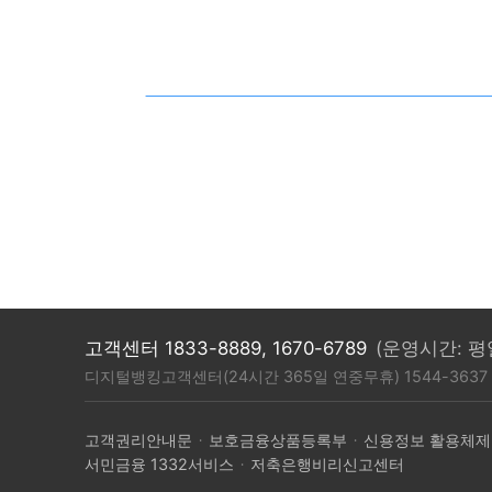
고객센터 1833-8889, 1670-6789
(운영시간: 평일
디지털뱅킹고객센터(24시간 365일 연중무휴) 1544-3637 
고객권리안내문
보호금융상품등록부
신용정보 활용체제
·
·
서민금융 1332서비스
저축은행비리신고센터
·