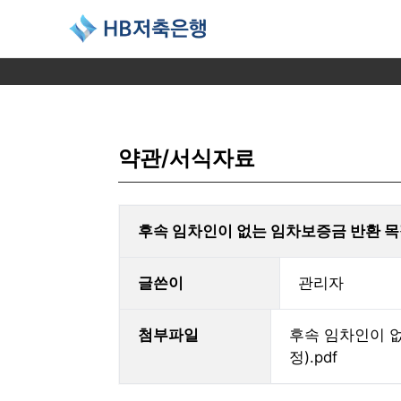
HB저축은행
소비자보호
입출금 상품
담보대출 상품
예적금 담보대출
목돈마련 상품
금융소비자 공시
대출지원
목돈운용 상품
이용
이
소비자보호 체계
보통예금
담보대출
예적금 담보대출
정기적금
금융소비자 공시
본인인증 (신용조회동의)
정기예금
비
약관/서식자료
조정 지원제도 안내
비대면 보통예금
HB뉴비즈론
비대면 정기적금
전기통신금융사기 공시
온라인서류제출
회전정기예금
예
채무자보호 안내
기업자유예금
HB뉴커머셜론
금리인하요구권 신청
6개월 회전정기예금
대
추심 직원조회
HB오토론
대출 청약철회 신청
비대면 정기예금
대
면 금융사고 책임분담기준 안내
비대면 회전정기예금
타
후속 임차인이 없는 임차보증금 반환 목
비대면 6개월 회전정
상
글쓴이
관리자
첨부파일
후속 임차인이 
정).pdf